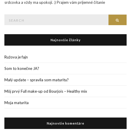
srdcovka a vždy ma upokojí. :) Prajem vám príjemné čítanie
Search
Searc
for:
Najnovšie články
Ružova je fajn
Som to konečne JA?
Malý update – spravila som maturitu?
Môj prvý Full make-up od Bourjois – Healthy mix
Moja maturita
Najnovšie komentáre