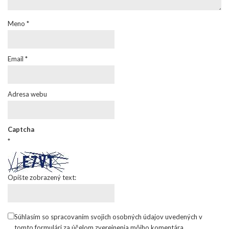
Meno
*
Email
*
Adresa webu
Captcha
*
Opíšte zobrazený text:
Súhlasím so spracovaním svojich osobných údajov uvedených v
tomto formulári za účelom zverejnenia môjho komentára.