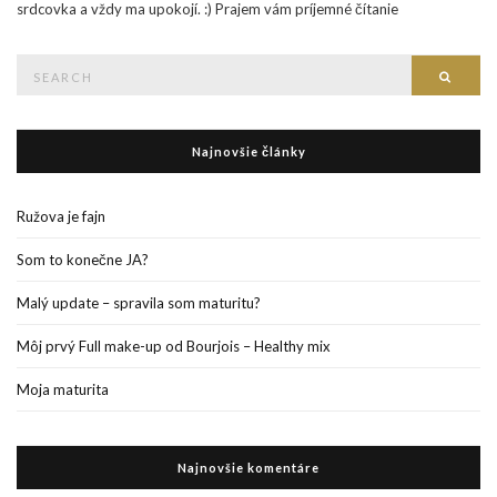
srdcovka a vždy ma upokojí. :) Prajem vám príjemné čítanie
Search
Searc
for:
Najnovšie články
Ružova je fajn
Som to konečne JA?
Malý update – spravila som maturitu?
Môj prvý Full make-up od Bourjois – Healthy mix
Moja maturita
Najnovšie komentáre