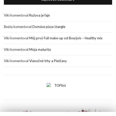
Viki
komentoval
Ružova je fajn
Beáta
komentoval
Domáce pizza štangle
Viki
komentoval
Môj prvý Full make-up od Bourjois – Healthy mix
Viki
komentoval
Moja maturita
Viki
komentoval
Vianočné trhy a Piešťany