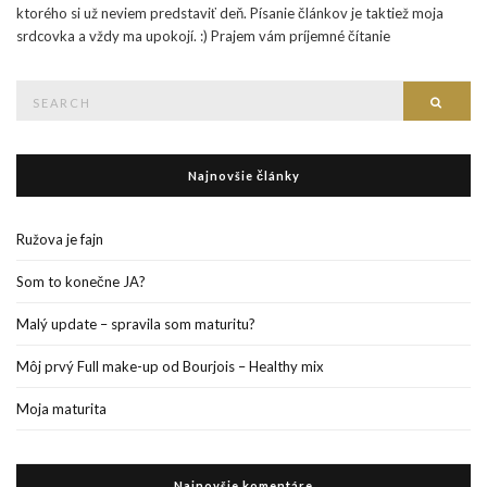
ktorého si už neviem predstaviť deň. Písanie článkov je taktiež moja
srdcovka a vždy ma upokojí. :) Prajem vám príjemné čítanie
Search
Searc
for:
Najnovšie články
Ružova je fajn
Som to konečne JA?
Malý update – spravila som maturitu?
Môj prvý Full make-up od Bourjois – Healthy mix
Moja maturita
Najnovšie komentáre