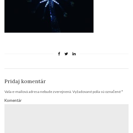
Pridaj komentár
Vaša e-mailová adresa nebude zverejnená.
Vyžadované polia sú označené
*
Komentár