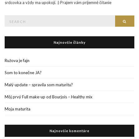
srdcovka a vždy ma upokojí. :) Prajem vám príjemné čítanie
Search
Searc
for:
Najnovšie články
Ružova je fajn
Som to konečne JA?
Malý update – spravila som maturitu?
Môj prvý Full make-up od Bourjois – Healthy mix
Moja maturita
Najnovšie komentáre