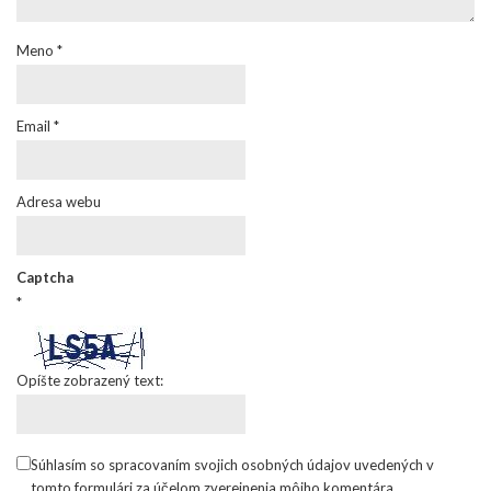
Meno
*
Email
*
Adresa webu
Captcha
*
Opíšte zobrazený text:
Súhlasím so spracovaním svojich osobných údajov uvedených v
tomto formulári za účelom zverejnenia môjho komentára.