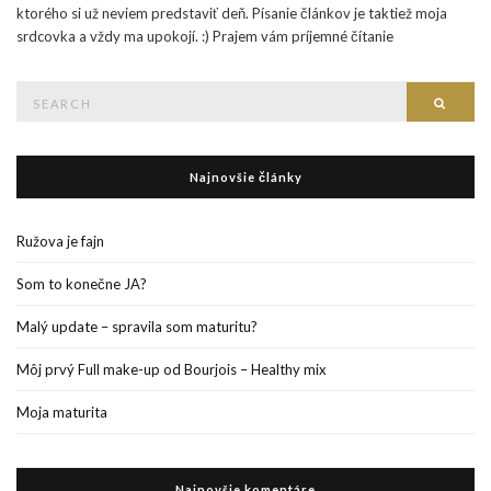
ktorého si už neviem predstaviť deň. Písanie článkov je taktiež moja
srdcovka a vždy ma upokojí. :) Prajem vám príjemné čítanie
Search
Searc
for:
Najnovšie články
Ružova je fajn
Som to konečne JA?
Malý update – spravila som maturitu?
Môj prvý Full make-up od Bourjois – Healthy mix
Moja maturita
Najnovšie komentáre