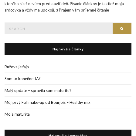
ktorého si už neviem predstaviť deň. Písanie článkov je taktiež moja
srdcovka a vždy ma upokojí. :) Prajem vám príjemné čítanie
Search
Searc
for:
Najnovšie články
Ružova je fajn
Som to konečne JA?
Malý update – spravila som maturitu?
Môj prvý Full make-up od Bourjois – Healthy mix
Moja maturita
Najnovšie komentáre