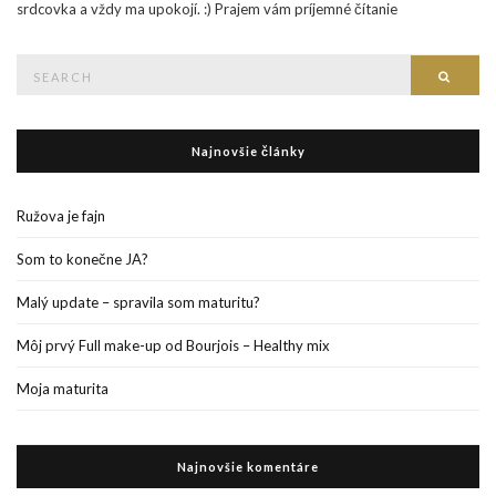
srdcovka a vždy ma upokojí. :) Prajem vám príjemné čítanie
Search
Searc
for:
Najnovšie články
Ružova je fajn
Som to konečne JA?
Malý update – spravila som maturitu?
Môj prvý Full make-up od Bourjois – Healthy mix
Moja maturita
Najnovšie komentáre