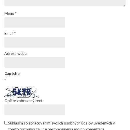
Meno
*
Email
*
Adresa webu
Captcha
*
Opíšte zobrazený text:
Súhlasím so spracovaním svojich osobných údajov uvedených v
tomto formulári za účelom zverejnenia môjho komentára.