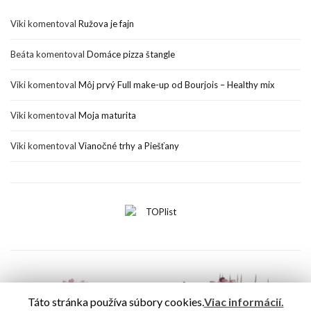
Viki
komentoval
Ružova je fajn
Beáta
komentoval
Domáce pizza štangle
Viki
komentoval
Môj prvý Full make-up od Bourjois – Healthy mix
Viki
komentoval
Moja maturita
Viki
komentoval
Vianočné trhy a Piešťany
Táto stránka používa súbory cookies.
Viac informácií.