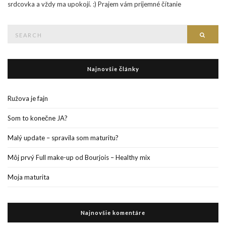
srdcovka a vždy ma upokojí. :) Prajem vám príjemné čítanie
Search
Searc
for:
Najnovšie články
Ružova je fajn
Som to konečne JA?
Malý update – spravila som maturitu?
Môj prvý Full make-up od Bourjois – Healthy mix
Moja maturita
Najnovšie komentáre