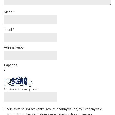
Meno
*
Email
*
Adresa webu
Captcha
*
Opíšte zobrazený text:
Súhlasím so spracovaním svojich osobných údajov uvedených v
tomto formulári za účelom zverejnenia môjho komentára.