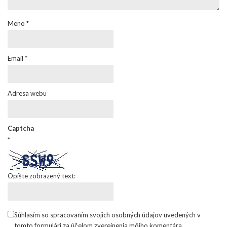
Meno
*
Email
*
Adresa webu
Captcha
*
Opíšte zobrazený text:
Súhlasím so spracovaním svojich osobných údajov uvedených v
tomto formulári za účelom zverejnenia môjho komentára.