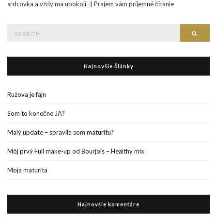
srdcovka a vždy ma upokojí. :) Prajem vám príjemné čítanie
Search
Searc
for:
Najnovšie články
Ružova je fajn
Som to konečne JA?
Malý update – spravila som maturitu?
Môj prvý Full make-up od Bourjois – Healthy mix
Moja maturita
Najnovšie komentáre