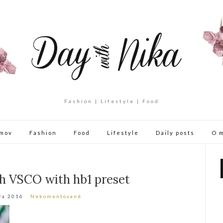
Fashion | Lifestyle | Food
mov
Fashion
Food
Lifestyle
Daily posts
O 
h VSCO with hb1 preset
ra 2016
Nekomentované