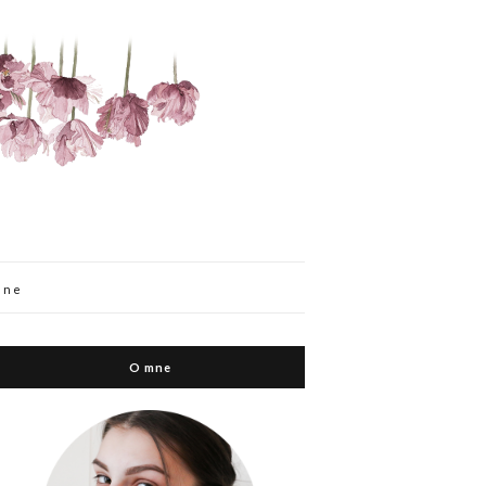
mne
O mne