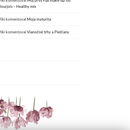
Viki
komentoval
Môj prvý Full make-up od
Bourjois – Healthy mix
Viki
komentoval
Moja maturita
Viki
komentoval
Vianočné trhy a Piešťany