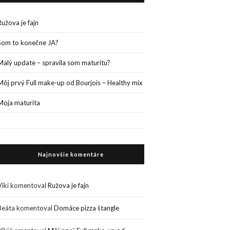
Ružova je fajn
Som to konečne JA?
Malý update – spravila som maturitu?
Môj prvý Full make-up od Bourjois – Healthy mix
Moja maturita
Najnovšie komentáre
Viki
komentoval
Ružova je fajn
Beáta
komentoval
Domáce pizza štangle