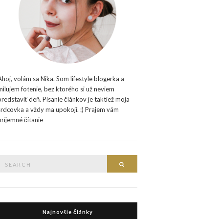
Ahoj, volám sa Nika. Som lifestyle blogerka a
milujem fotenie, bez ktorého si už neviem
predstaviť deň. Písanie článkov je taktiež moja
srdcovka a vždy ma upokojí. :) Prajem vám
príjemné čítanie
Search
Search
or:
Najnovšie články