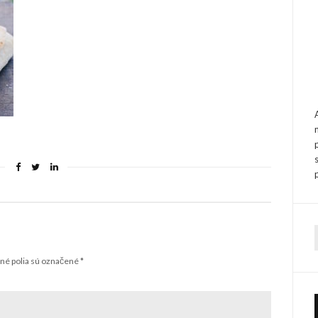
f
é polia sú označené
*