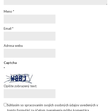
Meno
*
Email
*
Adresa webu
Captcha
*
Opíšte zobrazený text:
Súhlasím so spracovaním svojich osobných údajov uvedených v
tomto formulári za účelom zverejnenia môjho komentára.