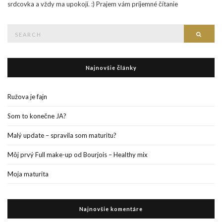
srdcovka a vždy ma upokojí. :) Prajem vám príjemné čítanie
Search
Searc
for:
Najnovšie články
Ružova je fajn
Som to konečne JA?
Malý update – spravila som maturitu?
Môj prvý Full make-up od Bourjois – Healthy mix
Moja maturita
Najnovšie komentáre