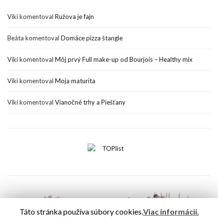
Viki
komentoval
Ružova je fajn
Beáta
komentoval
Domáce pizza štangle
Viki
komentoval
Môj prvý Full make-up od Bourjois – Healthy mix
Viki
komentoval
Moja maturita
Viki
komentoval
Vianočné trhy a Piešťany
Táto stránka používa súbory cookies.
Viac informácií.