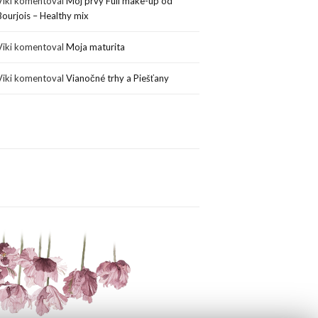
Viki
komentoval
Môj prvý Full make-up od
Bourjois – Healthy mix
Viki
komentoval
Moja maturita
Viki
komentoval
Vianočné trhy a Piešťany