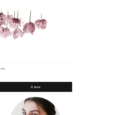
mne
O mne