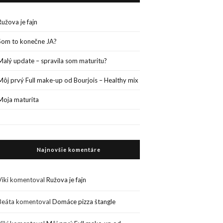
Ružova je fajn
Som to konečne JA?
Malý update – spravila som maturitu?
Môj prvý Full make-up od Bourjois – Healthy mix
Moja maturita
Najnovšie komentáre
Viki
komentoval
Ružova je fajn
Beáta
komentoval
Domáce pizza štangle