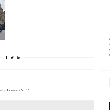
f
é polia sú označené
*