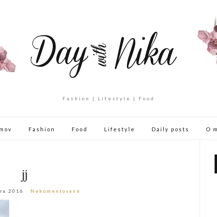
Fashion | Lifestyle | Food
mov
Fashion
Food
Lifestyle
Daily posts
O 
jj
ra 2016
Nekomentované