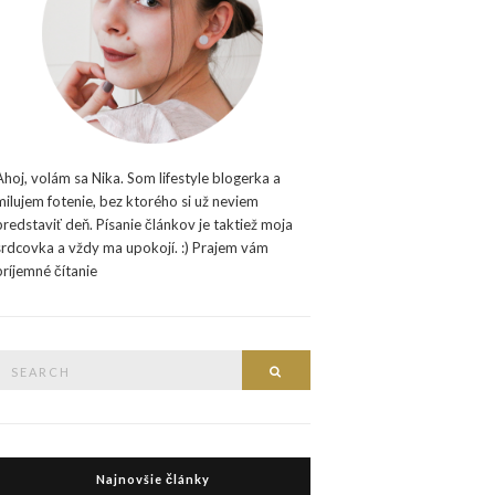
Ahoj, volám sa Nika. Som lifestyle blogerka a
milujem fotenie, bez ktorého si už neviem
predstaviť deň. Písanie článkov je taktiež moja
srdcovka a vždy ma upokojí. :) Prajem vám
príjemné čítanie
Search
Search
or:
Najnovšie články