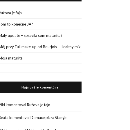
Ružova je fajn
Som to konečne JA?
Malý update – spravila som maturitu?
Môj prvý Full make-up od Bourjois – Healthy mix
Moja maturita
Najnovšie komentáre
Viki
komentoval
Ružova je fajn
Beáta
komentoval
Domáce pizza štangle