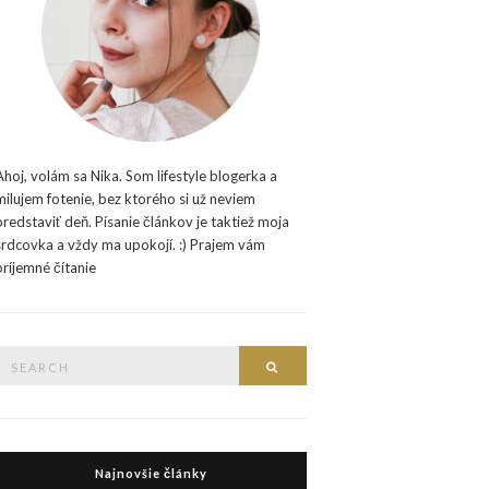
Ahoj, volám sa Nika. Som lifestyle blogerka a
milujem fotenie, bez ktorého si už neviem
predstaviť deň. Písanie článkov je taktiež moja
srdcovka a vždy ma upokojí. :) Prajem vám
príjemné čítanie
Search
Search
or:
Najnovšie články