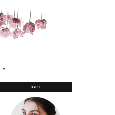
mne
O mne