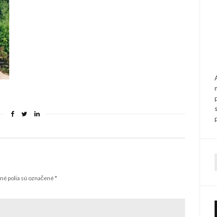
f
é polia sú označené
*