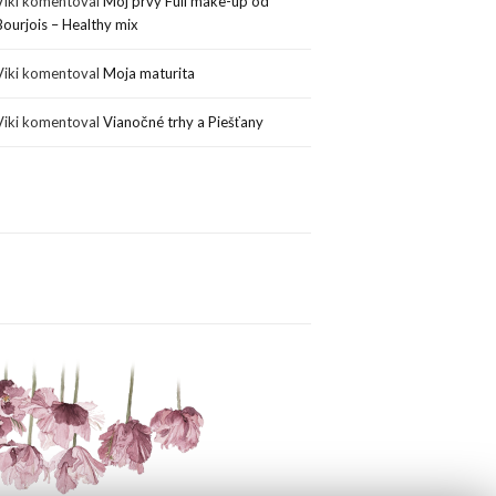
Viki
komentoval
Môj prvý Full make-up od
Bourjois – Healthy mix
Viki
komentoval
Moja maturita
Viki
komentoval
Vianočné trhy a Piešťany