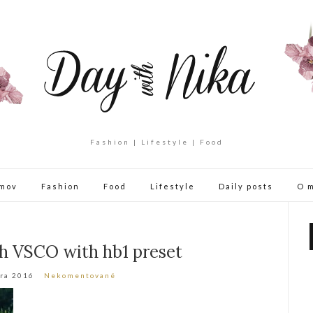
Fashion | Lifestyle | Food
mov
Fashion
Food
Lifestyle
Daily posts
O 
h VSCO with hb1 preset
ra 2016
Nekomentované