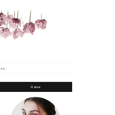
mne
O mne