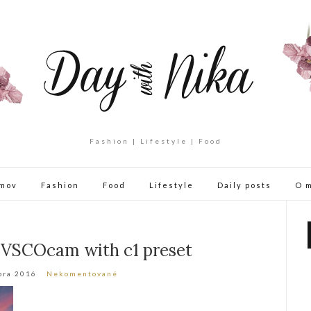
Fashion | Lifestyle | Food
mov
Fashion
Food
Lifestyle
Daily posts
O 
 VSCOcam with c1 preset
bra 2016
Nekomentované