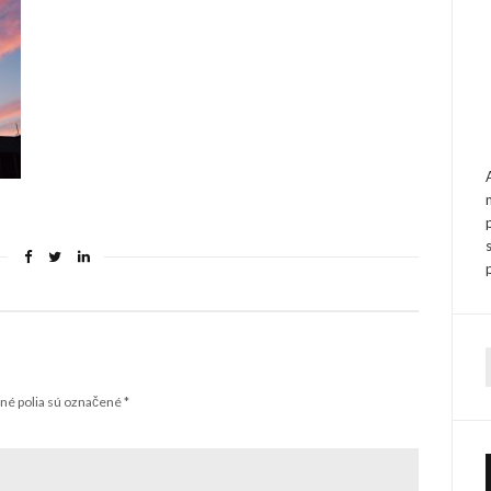
f
é polia sú označené
*