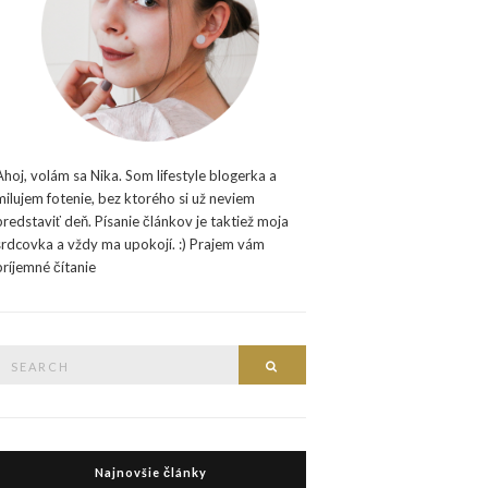
Ahoj, volám sa Nika. Som lifestyle blogerka a
milujem fotenie, bez ktorého si už neviem
predstaviť deň. Písanie článkov je taktiež moja
srdcovka a vždy ma upokojí. :) Prajem vám
príjemné čítanie
Search
Search
or:
Najnovšie články