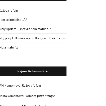
Ružova je fajn
Som to konečne JA?
Malý update – spravila som maturitu?
Môj prvý Full make-up od Bourjois – Healthy mix
Moja maturita
Najnovšie komentáre
Viki
komentoval
Ružova je fajn
Beáta
komentoval
Domáce pizza štangle