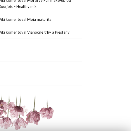
Viki
komentoval
Môj prvý Full make-up od
Bourjois – Healthy mix
Viki
komentoval
Moja maturita
Viki
komentoval
Vianočné trhy a Piešťany