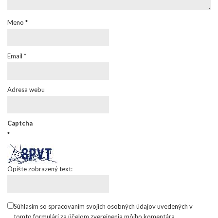
Meno
*
Email
*
Adresa webu
Captcha
*
Opíšte zobrazený text:
Súhlasím so spracovaním svojich osobných údajov uvedených v
tomto formulári za účelom zverejnenia môjho komentára.