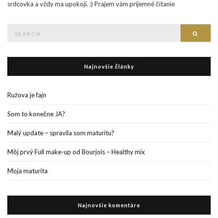
srdcovka a vždy ma upokojí. :) Prajem vám príjemné čítanie
Search
Searc
for:
Najnovšie články
Ružova je fajn
Som to konečne JA?
Malý update – spravila som maturitu?
Môj prvý Full make-up od Bourjois – Healthy mix
Moja maturita
Najnovšie komentáre