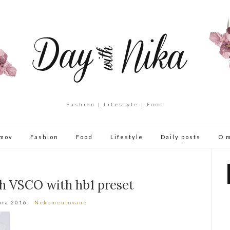
Fashion | Lifestyle | Food
mov
Fashion
Food
Lifestyle
Daily posts
O 
h VSCO with hb1 preset
bra 2016
Nekomentované