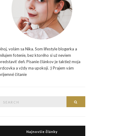
Ahoj, volám sa Nika. Som lifestyle blogerka a
milujem fotenie, bez ktorého si už neviem
predstaviť deň. Písanie článkov je taktiež moja
srdcovka a vždy ma upokojí. :) Prajem vám
príjemné čítanie
Search
Search
or:
Najnovšie články