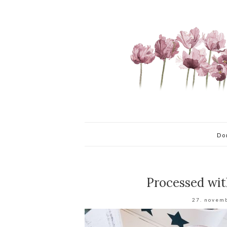
Do
Processed wit
27. novem