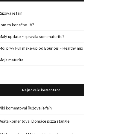
Ružova je fajn
Som to konečne JA?
Malý update – spravila som maturitu?
Môj prvý Full make-up od Bourjois – Healthy mix
Moja maturita
Najnovšie komentáre
Viki
komentoval
Ružova je fajn
Beáta
komentoval
Domáce pizza štangle