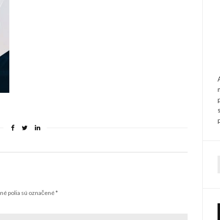
f
é polia sú označené
*