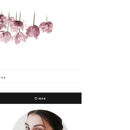
mne
O mne