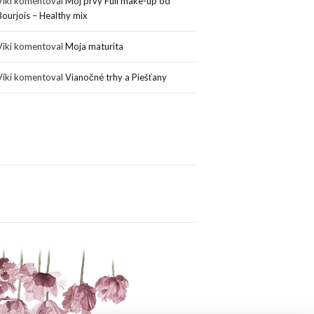
Viki
komentoval
Môj prvý Full make-up od
Bourjois – Healthy mix
Viki
komentoval
Moja maturita
Viki
komentoval
Vianočné trhy a Piešťany