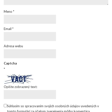
Meno
*
Email
*
Adresa webu
Captcha
*
Opíšte zobrazený text:
Súhlasím so spracovaním svojich osobných údajov uvedených v
tomto formulári za účelom zverejnenia môjho komentára.