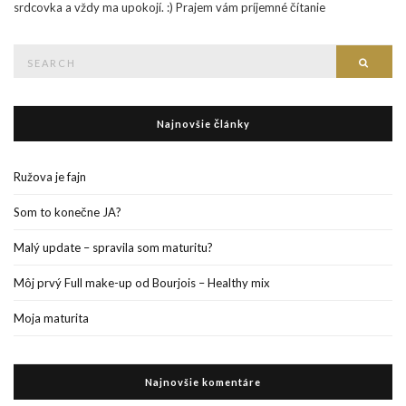
srdcovka a vždy ma upokojí. :) Prajem vám príjemné čítanie
Search
Searc
for:
Najnovšie články
Ružova je fajn
Som to konečne JA?
Malý update – spravila som maturitu?
Môj prvý Full make-up od Bourjois – Healthy mix
Moja maturita
Najnovšie komentáre