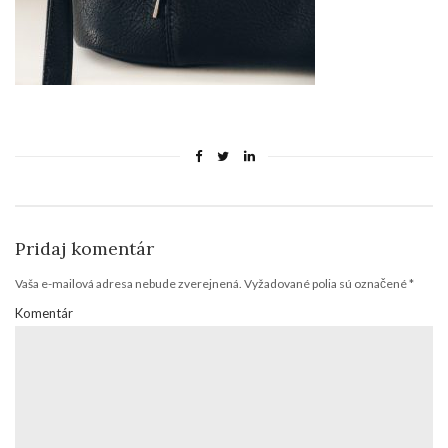
Pridaj komentár
Vaša e-mailová adresa nebude zverejnená.
Vyžadované polia sú označené
*
Komentár