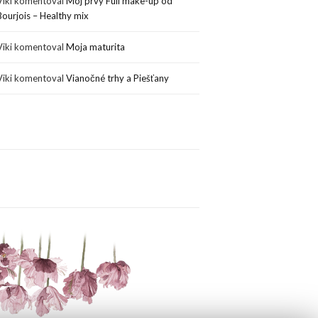
Viki
komentoval
Môj prvý Full make-up od
Bourjois – Healthy mix
Viki
komentoval
Moja maturita
Viki
komentoval
Vianočné trhy a Piešťany