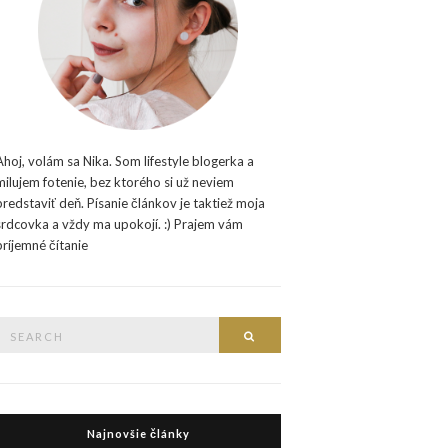
Ahoj, volám sa Nika. Som lifestyle blogerka a
milujem fotenie, bez ktorého si už neviem
predstaviť deň. Písanie článkov je taktiež moja
srdcovka a vždy ma upokojí. :) Prajem vám
príjemné čítanie
Search
Search
or:
Najnovšie články