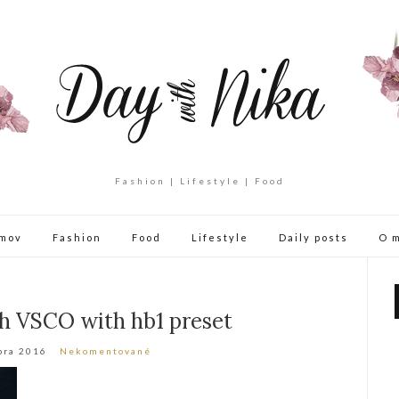
Fashion | Lifestyle | Food
mov
Fashion
Food
Lifestyle
Daily posts
O 
h VSCO with hb1 preset
bra 2016
Nekomentované