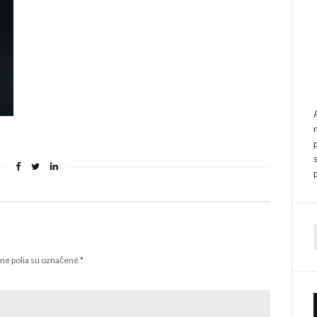
f
é polia sú označené
*