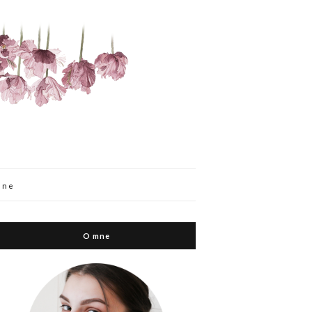
mne
O mne