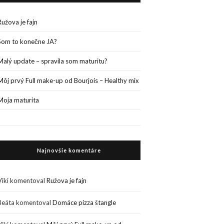
Ružova je fajn
Som to konečne JA?
Malý update – spravila som maturitu?
Môj prvý Full make-up od Bourjois – Healthy mix
Moja maturita
Najnovšie komentáre
Viki
komentoval
Ružova je fajn
Beáta
komentoval
Domáce pizza štangle