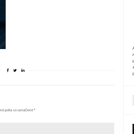
f
é polia sú označené
*