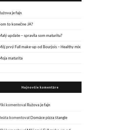
Ružova je fajn
Som to konečne JA?
Malý update – spravila som maturitu?
Môj prvý Full make-up od Bourjois – Healthy mix
Moja maturita
Najnovšie komentáre
Viki
komentoval
Ružova je fajn
Beáta
komentoval
Domáce pizza štangle