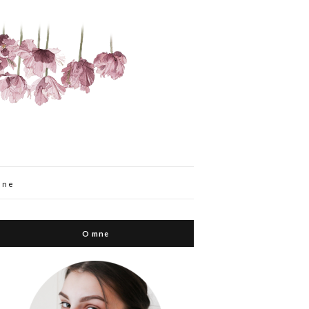
mne
O mne