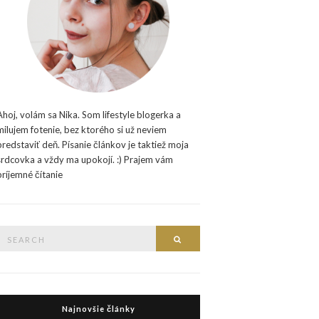
Ahoj, volám sa Nika. Som lifestyle blogerka a
milujem fotenie, bez ktorého si už neviem
predstaviť deň. Písanie článkov je taktiež moja
srdcovka a vždy ma upokojí. :) Prajem vám
príjemné čítanie
Search
Search
or:
Najnovšie články