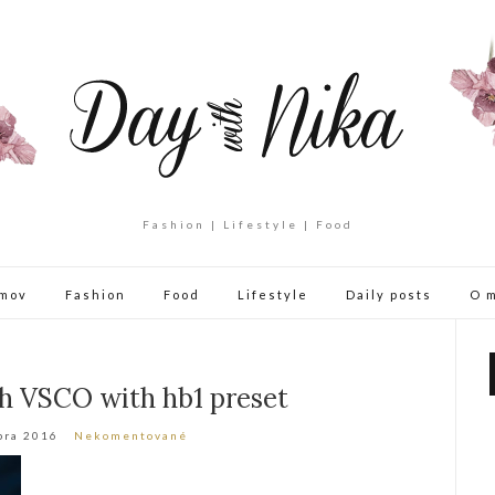
Fashion | Lifestyle | Food
mov
Fashion
Food
Lifestyle
Daily posts
O 
h VSCO with hb1 preset
bra 2016
Nekomentované