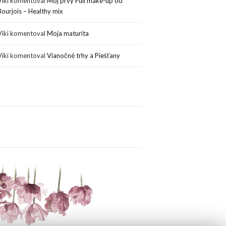
Viki
komentoval
Môj prvý Full make-up od
Bourjois – Healthy mix
Viki
komentoval
Moja maturita
Viki
komentoval
Vianočné trhy a Piešťany