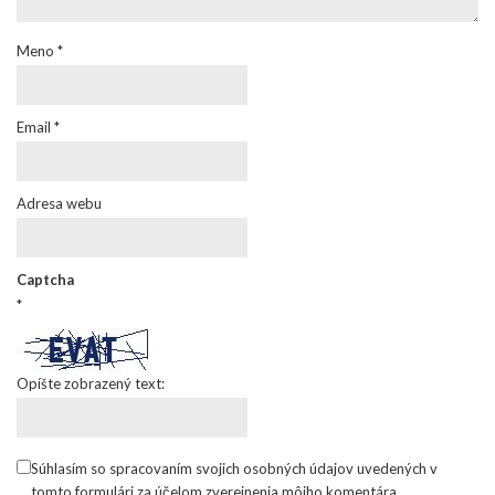
Meno
*
Email
*
Adresa webu
Captcha
*
Opíšte zobrazený text:
Súhlasím so spracovaním svojich osobných údajov uvedených v
tomto formulári za účelom zverejnenia môjho komentára.