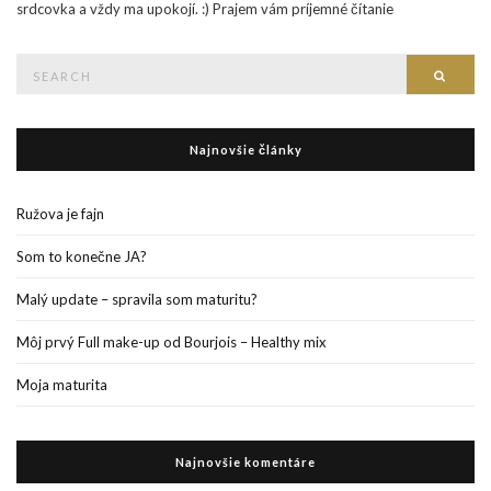
srdcovka a vždy ma upokojí. :) Prajem vám príjemné čítanie
Search
Searc
for:
Najnovšie články
Ružova je fajn
Som to konečne JA?
Malý update – spravila som maturitu?
Môj prvý Full make-up od Bourjois – Healthy mix
Moja maturita
Najnovšie komentáre