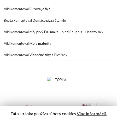
Viki
komentoval
Ružova je fajn
Beáta
komentoval
Domáce pizza štangle
Viki
komentoval
Môj prvý Full make-up od Bourjois – Healthy mix
Viki
komentoval
Moja maturita
Viki
komentoval
Vianočné trhy a Piešťany
Táto stránka používa súbory cookies.
Viac informácií.