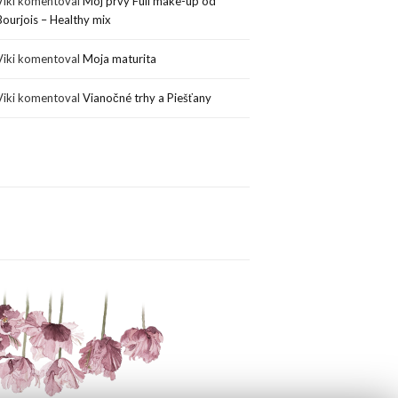
Viki
komentoval
Môj prvý Full make-up od
Bourjois – Healthy mix
Viki
komentoval
Moja maturita
Viki
komentoval
Vianočné trhy a Piešťany