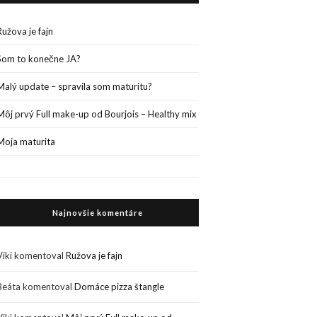
Ružova je fajn
Som to konečne JA?
Malý update – spravila som maturitu?
Môj prvý Full make-up od Bourjois – Healthy mix
Moja maturita
Najnovšie komentáre
Viki
komentoval
Ružova je fajn
Beáta
komentoval
Domáce pizza štangle