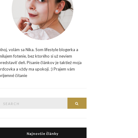
Ahoj, volám sa Nika. Som lifestyle blogerka a
milujem fotenie, bez ktorého si už neviem
predstaviť deň. Písanie článkov je taktiež moja
srdcovka a vždy ma upokojí. :) Prajem vám
príjemné čítanie
Search
Search
or:
Najnovšie články