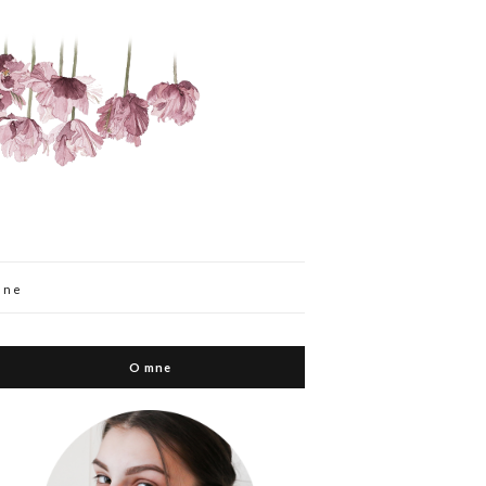
mne
O mne