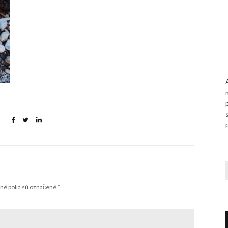
f
é polia sú označené
*