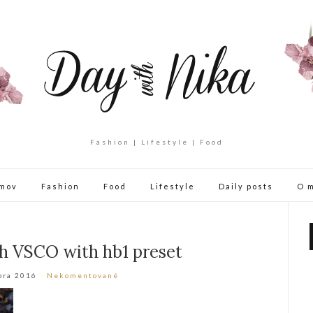
Fashion | Lifestyle | Food
mov
Fashion
Food
Lifestyle
Daily posts
O 
h VSCO with hb1 preset
bra 2016
Nekomentované