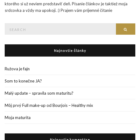
ktorého si už neviem predstaviť deň. Písanie článkov je taktiež moja
srdcovka a vždy ma upokojí. :) Prajem vám príjemné čítanie
Search
Searc
for:
Najnovšie články
Ružova je fajn
Som to konečne JA?
Malý update – spravila som maturitu?
Môj prvý Full make-up od Bourjois – Healthy mix
Moja maturita
Najnovšie komentáre