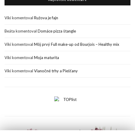
Viki
komentoval
Ružova je fajn
Beáta
komentoval
Domáce pizza štangle
Viki
komentoval
Môj prvý Full make-up od Bourjois – Healthy mix
Viki
komentoval
Moja maturita
Viki
komentoval
Vianočné trhy a Piešťany