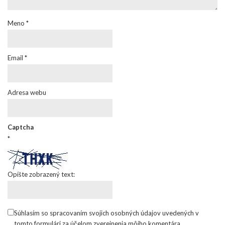
Meno
*
Email
*
Adresa webu
Captcha
*
Opíšte zobrazený text:
Súhlasím so spracovaním svojich osobných údajov uvedených v
tomto formulári za účelom zverejnenia môjho komentára.