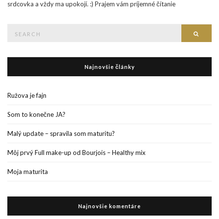
srdcovka a vždy ma upokojí. :) Prajem vám príjemné čítanie
Search
Searc
for:
Najnovšie články
Ružova je fajn
Som to konečne JA?
Malý update – spravila som maturitu?
Môj prvý Full make-up od Bourjois – Healthy mix
Moja maturita
Najnovšie komentáre