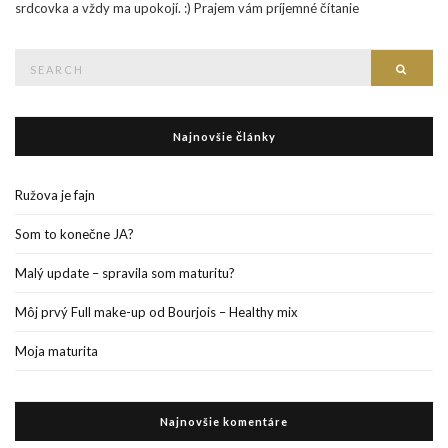
srdcovka a vždy ma upokojí. :) Prajem vám príjemné čítanie
Search
Searc
for:
Najnovšie články
Ružova je fajn
Som to konečne JA?
Malý update – spravila som maturitu?
Môj prvý Full make-up od Bourjois – Healthy mix
Moja maturita
Najnovšie komentáre