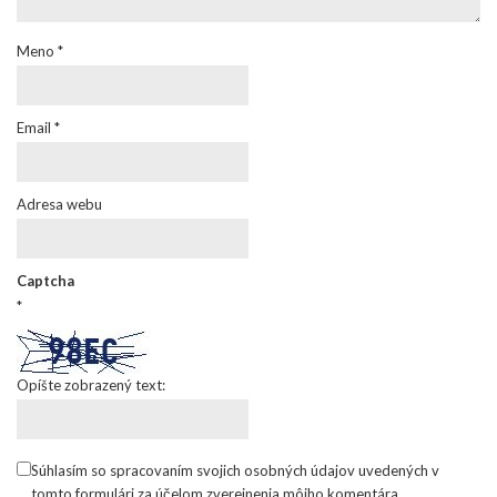
Meno
*
Email
*
Adresa webu
Captcha
*
Opíšte zobrazený text:
Súhlasím so spracovaním svojich osobných údajov uvedených v
tomto formulári za účelom zverejnenia môjho komentára.