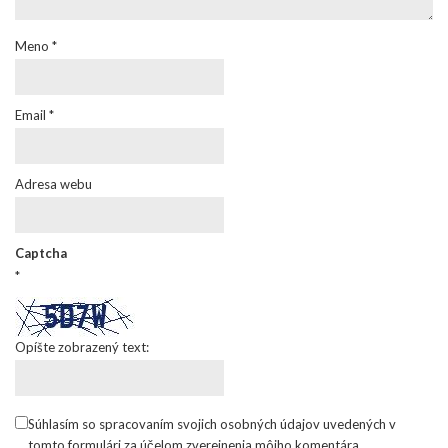
Meno
*
Email
*
Adresa webu
Captcha
*
Opíšte zobrazený text:
Súhlasím so spracovaním svojich osobných údajov uvedených v
tomto formulári za účelom zverejnenia môjho komentára.