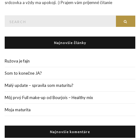
srdcovka a vždy ma upokojí. :) Prajem vám príjemné čítanie
Search
Searc
for:
Najnovšie články
Ružova je fajn
Som to konečne JA?
Malý update – spravila som maturitu?
Môj prvý Full make-up od Bourjois – Healthy mix
Moja maturita
Najnovšie komentáre