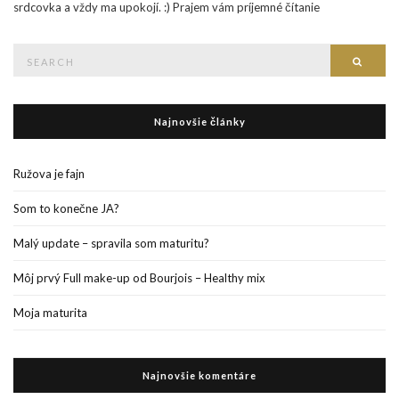
srdcovka a vždy ma upokojí. :) Prajem vám príjemné čítanie
Search
Searc
for:
Najnovšie články
Ružova je fajn
Som to konečne JA?
Malý update – spravila som maturitu?
Môj prvý Full make-up od Bourjois – Healthy mix
Moja maturita
Najnovšie komentáre