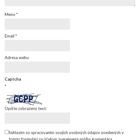
Meno
*
Email
*
Adresa webu
Captcha
*
Opíšte zobrazený text:
Súhlasím so spracovaním svojich osobných údajov uvedených v
tomto formulári za účelom zverejnenia môjho komentára.