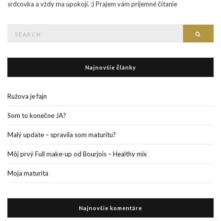
srdcovka a vždy ma upokojí. :) Prajem vám príjemné čítanie
Search
Searc
for:
Najnovšie články
Ružova je fajn
Som to konečne JA?
Malý update – spravila som maturitu?
Môj prvý Full make-up od Bourjois – Healthy mix
Moja maturita
Najnovšie komentáre