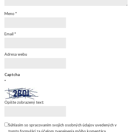
Meno
*
Email
*
Adresa webu
Captcha
*
Opíšte zobrazený text:
Súhlasím so spracovaním svojich osobných údajov uvedených v
tomto formulári za účelom zverejnenia môjho komentára.