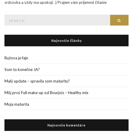
srdcovka a vždy ma upokojí. :) Prajem vám príjemné čítanie
Search
Searc
for:
Najnovšie články
Ružova je fajn
Som to konečne JA?
Malý update – spravila som maturitu?
Môj prvý Full make-up od Bourjois – Healthy mix
Moja maturita
Najnovšie komentáre