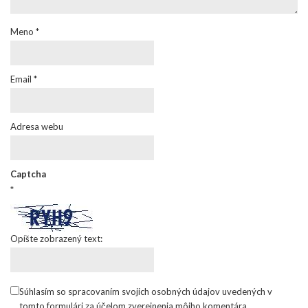
Meno
*
Email
*
Adresa webu
Captcha
*
Opíšte zobrazený text:
Súhlasím so spracovaním svojich osobných údajov uvedených v
tomto formulári za účelom zverejnenia môjho komentára.