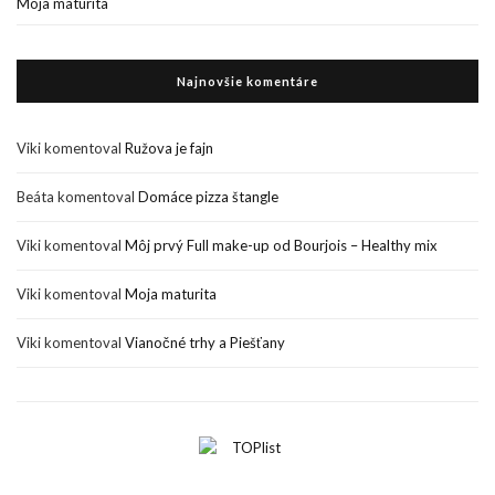
Moja maturita
Najnovšie komentáre
Viki
komentoval
Ružova je fajn
Beáta
komentoval
Domáce pizza štangle
Viki
komentoval
Môj prvý Full make-up od Bourjois – Healthy mix
Viki
komentoval
Moja maturita
Viki
komentoval
Vianočné trhy a Piešťany