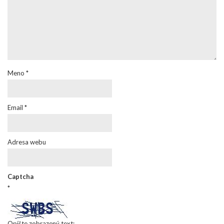
Meno
*
Email
*
Adresa webu
Captcha
*
Opíšte zobrazený text: