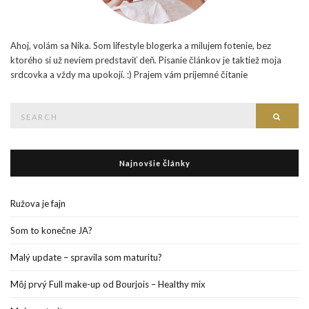
Ahoj, volám sa Nika. Som lifestyle blogerka a milujem fotenie, bez
ktorého si už neviem predstaviť deň. Písanie článkov je taktiež moja
srdcovka a vždy ma upokojí. :) Prajem vám príjemné čítanie
Search
Searc
for:
Najnovšie články
Ružova je fajn
Som to konečne JA?
Malý update – spravila som maturitu?
Môj prvý Full make-up od Bourjois – Healthy mix