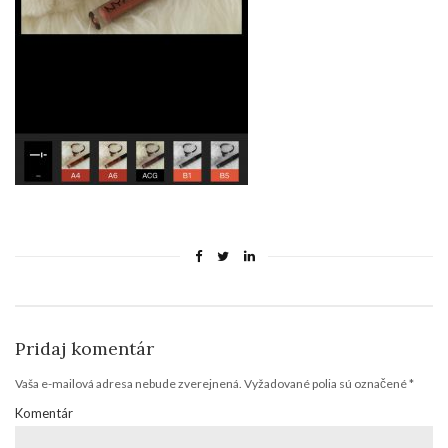
Pridaj komentár
Vaša e-mailová adresa nebude zverejnená.
Vyžadované polia sú označené
*
Komentár