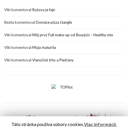
Viki
komentoval
Ružova je fajn
Beáta
komentoval
Domáce pizza štangle
Viki
komentoval
Môj prvý Full make-up od Bourjois – Healthy mix
Viki
komentoval
Moja maturita
Viki
komentoval
Vianočné trhy a Piešťany
Táto stránka používa súbory cookies.
Viac informácií.