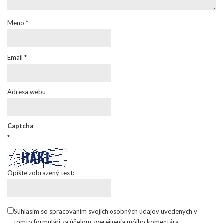
Meno
*
Email
*
Adresa webu
Captcha
*
Opíšte zobrazený text:
Súhlasím so spracovaním svojich osobných údajov uvedených v
tomto formulári za účelom zverejnenia môjho komentára.