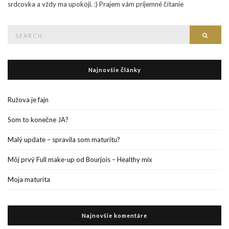
srdcovka a vždy ma upokojí. :) Prajem vám príjemné čítanie
Search
Searc
for:
Najnovšie články
Ružova je fajn
Som to konečne JA?
Malý update – spravila som maturitu?
Môj prvý Full make-up od Bourjois – Healthy mix
Moja maturita
Najnovšie komentáre