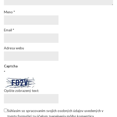
Meno
*
Email
*
Adresa webu
Captcha
*
Opíšte zobrazený text:
Súhlasím so spracovaním svojich osobných údajov uvedených v
tomto formulári za účelom zverejnenia môjho komentára.