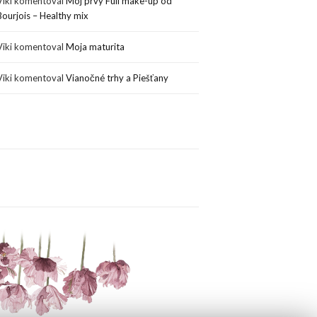
Viki
komentoval
Môj prvý Full make-up od
Bourjois – Healthy mix
Viki
komentoval
Moja maturita
Viki
komentoval
Vianočné trhy a Piešťany