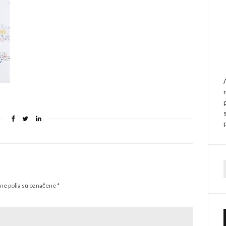
f
é polia sú označené
*