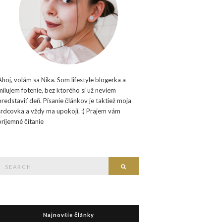
Ahoj, volám sa Nika. Som lifestyle blogerka a
milujem fotenie, bez ktorého si už neviem
predstaviť deň. Písanie článkov je taktiež moja
srdcovka a vždy ma upokojí. :) Prajem vám
príjemné čítanie
Search
Search
or:
Najnovšie články