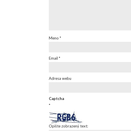
Meno
*
Email
*
Adresa webu
Captcha
*
Opíšte zobrazený text: