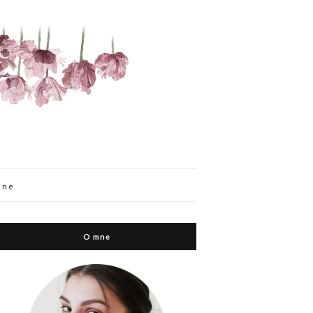
mne
O mne