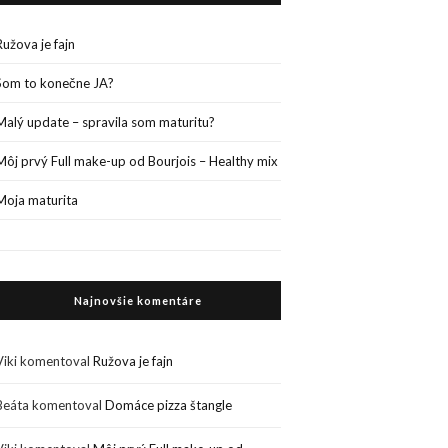
Ružova je fajn
Som to konečne JA?
Malý update – spravila som maturitu?
Môj prvý Full make-up od Bourjois – Healthy mix
Moja maturita
Najnovšie komentáre
Viki
komentoval
Ružova je fajn
Beáta
komentoval
Domáce pizza štangle