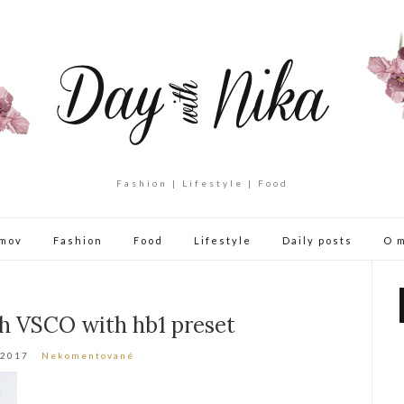
Fashion | Lifestyle | Food
mov
Fashion
Food
Lifestyle
Daily posts
O 
h VSCO with hb1 preset
 2017
Nekomentované