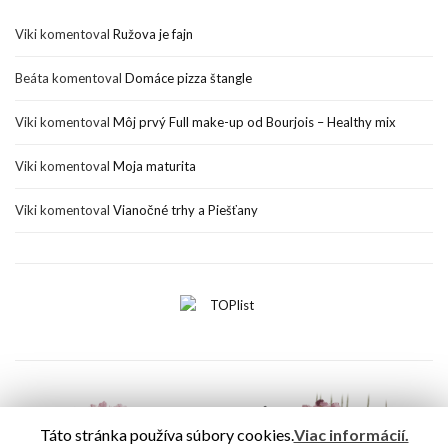
Viki
komentoval
Ružova je fajn
Beáta
komentoval
Domáce pizza štangle
Viki
komentoval
Môj prvý Full make-up od Bourjois – Healthy mix
Viki
komentoval
Moja maturita
Viki
komentoval
Vianočné trhy a Piešťany
Táto stránka používa súbory cookies.
Viac informácií.