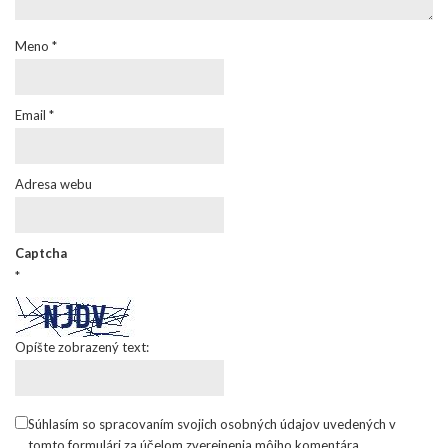
Meno
*
Email
*
Adresa webu
Captcha
*
Opíšte zobrazený text:
Súhlasím so spracovaním svojich osobných údajov uvedených v
tomto formulári za účelom zverejnenia môjho komentára.