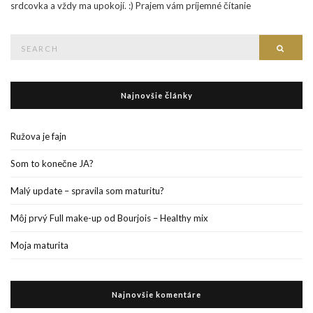
srdcovka a vždy ma upokojí. :) Prajem vám príjemné čítanie
Search
Searc
for:
Najnovšie články
Ružova je fajn
Som to konečne JA?
Malý update – spravila som maturitu?
Môj prvý Full make-up od Bourjois – Healthy mix
Moja maturita
Najnovšie komentáre