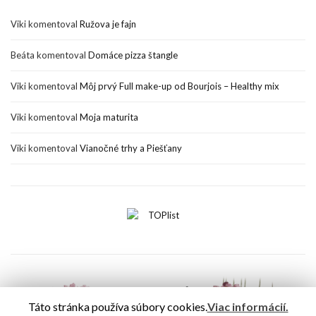
Viki
komentoval
Ružova je fajn
Beáta
komentoval
Domáce pizza štangle
Viki
komentoval
Môj prvý Full make-up od Bourjois – Healthy mix
Viki
komentoval
Moja maturita
Viki
komentoval
Vianočné trhy a Piešťany
Táto stránka používa súbory cookies.
Viac informácií.