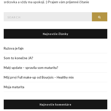
srdcovka a vždy ma upokojí. :) Prajem vám príjemné čítanie
Search
Searc
for:
Najnovšie články
Ružova je fajn
Som to konečne JA?
Malý update – spravila som maturitu?
Môj prvý Full make-up od Bourjois – Healthy mix
Moja maturita
Najnovšie komentáre