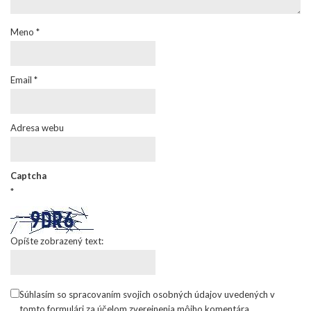
Meno
*
Email
*
Adresa webu
Captcha
*
Opíšte zobrazený text:
Súhlasím so spracovaním svojich osobných údajov uvedených v
tomto formulári za účelom zverejnenia môjho komentára.