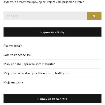
srdcovka a vždy ma upokojí. :) Prajem vám príjemné čítanie
Search
Searc
for:
Najnovšie články
Ružova je fajn
Som to konečne JA?
Malý update – spravila som maturitu?
Môj prvý Full make-up od Bourjois – Healthy mix
Moja maturita
Najnovšie komentáre