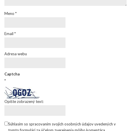
Meno
*
Email
*
Adresa webu
Captcha
*
Opíšte zobrazený text:
Súhlasím so spracovaním svojich osobných údajov uvedených v
tomto formulári za účelom zverejnenia môjho komentára.