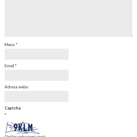
Meno
*
Email
*
Adresa webu
Captcha
*
Opíšte zobrazený text: