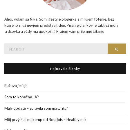
Ahoj, volám sa Nika. Som lifestyle blogerka a milujem fotenie, bez
ktorého si už neviem predstaviť deň. Písanie článkov je taktiež moja
srdcovka a vždy ma upokojí. :) Prajem vám príjemné čítanie
Search
Searc
for:
Najnovšie články
Ružova je fajn
Som to konečne JA?
Malý update – spravila som maturitu?
Môj prvý Full make-up od Bourjois – Healthy mix