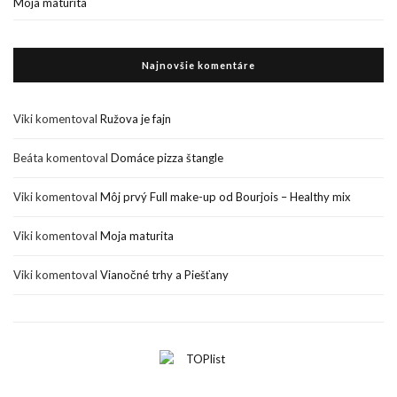
Moja maturita
Najnovšie komentáre
Viki
komentoval
Ružova je fajn
Beáta
komentoval
Domáce pizza štangle
Viki
komentoval
Môj prvý Full make-up od Bourjois – Healthy mix
Viki
komentoval
Moja maturita
Viki
komentoval
Vianočné trhy a Piešťany