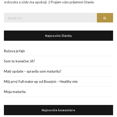
srdcovka a vždy ma upokojí. :) Prajem vám príjemné čítanie
Search
Searc
for:
Najnovšie články
Ružova je fajn
Som to konečne JA?
Malý update – spravila som maturitu?
Môj prvý Full make-up od Bourjois – Healthy mix
Moja maturita
Najnovšie komentáre