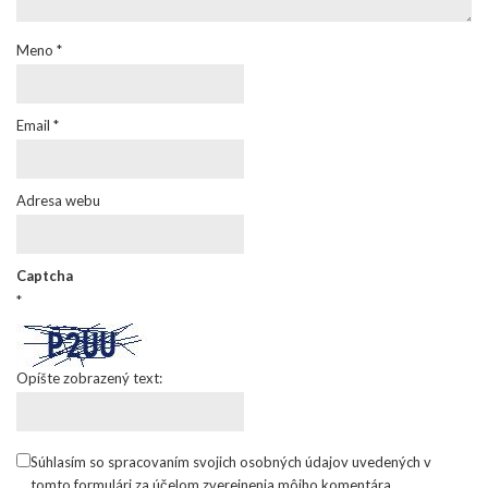
Meno
*
Email
*
Adresa webu
Captcha
*
Opíšte zobrazený text:
Súhlasím so spracovaním svojich osobných údajov uvedených v
tomto formulári za účelom zverejnenia môjho komentára.