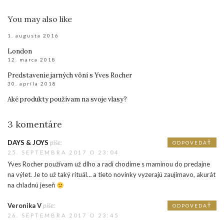
You may also like
1. augusta 2016
London
12. marca 2018
Predstavenie jarných vôní s Yves Rocher
30. apríla 2018
Aké produkty používam na svoje vlasy?
3 komentáre
DAYS & JOYS
píše:
ODPOVEDAŤ
25. SEPTEMBRA 2017 O 23:04
Yves Rocher používam už dlho a radi chodíme s maminou do predajne
na výlet. Je to už taký rituál… a tieto novinky vyzerajú zaujímavo, akurát
na chladnú jeseň
Veronika V
píše:
ODPOVEDAŤ
26. SEPTEMBRA 2017 O 23:45