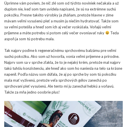
Úprimne vám poviem, že nič zlé som od týchto noviniek nečakala a už
duplom nie, keď som tam uvidela napísané, že sú na extrémne suchú
pokožku. Presne takéto výrobky ja zháňam, pretože hlavne v zime
mávam veľmi vysušenú pleť a musím ju niečim hydratovať. Takže som
sa veľmi potešila a hneď som ich aj večer vyskúšala. Voňajú veľmi
príjemne a máte potrebu si potom celý večer ovoniavať ruky
Teda
aspoň ja som tú potrebu mala.
Tak najprv poďme k regeneračnému sprchovému balzámu pre veľmi
suchú pokožku. Ako som už hovorila, vonia veľmi príjemne a prírodne.
Najprv som sa v sprche zľakla, že to je nejaký krém, pretože mal najprv
takú tuhšiu konzistenciu, ale hneď ako som ho naniesla na telo sa krásne
napenil. Podľa názvu som dúfala, že aj po sprche by som tú pokožku
mala mať vyživenú, pretože veľa sprchových gélov zanechá po
sprchovaní pleť vysušenú. Ale tento mi ju zanechal hebkú a voňavú.
Takže za mňa jedno ooobrie plus!