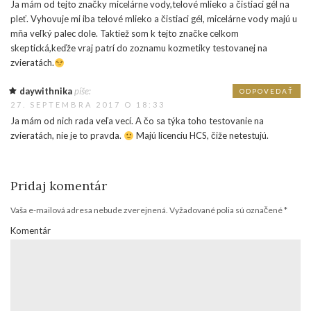
Ja mám od tejto značky micelárne vody,telové mlieko a čistiaci gél na
pleť. Vyhovuje mi iba telové mlieko a čistiaci gél, micelárne vody majú u
mňa veľký palec dole. Taktiež som k tejto značke celkom
skeptická,keďže vraj patrí do zoznamu kozmetiky testovanej na
zvieratách.
daywithnika
píše:
ODPOVEDAŤ
27. SEPTEMBRA 2017 O 18:33
Ja mám od nich rada veľa vecí. A čo sa týka toho testovanie na
zvieratách, nie je to pravda.
Majú licenciu HCS, čiže netestujú.
Pridaj komentár
Vaša e-mailová adresa nebude zverejnená.
Vyžadované polia sú označené
*
Komentár