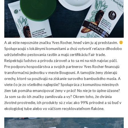
A ak ešte nepoznáte značku Yves Rocher, hneď vám ju aj predstavím.
Spolupracujú s lokálnymi komunitami a chcú vytvoriť reťazce dlhodobo
udržateľného pestovania rastlín a majú certifikáciu Fair trade.
Rešpektujú ľudstvo a prírodu zároveň a to sa mi na nich najviac páči.
Pre podporu hospodárstva a svojich partnerov Yves Rocher financujú
transformačnú jednotku v meste Bougouni. A tamojšie ženy zbierajú
orechy, ktoré sa používajú na získanie surového bambuckého masla. A
viete čo je zo všetkého najlepšie? Spolupráca z komunitou miestnych
žien tak pomáha emancipovať ženy v práci! No nie je to úplne úžasne?
Ja som sa do ich značky zamilovala a vy? Okrem toho, že chránia
životné prostredie, ich produkty sú z viac ako 99% prírodné a sú buď v
ekologickej tube alebo vo väčšom recyklovateľnom flakóne.