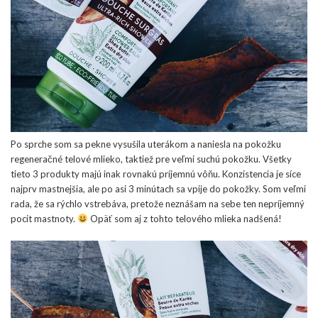
Po sprche som sa pekne vysušila uterákom a naniesla na pokožku
regeneračné telové mlieko, taktiež pre veľmi suchú pokožku. Všetky
tieto 3 produkty majú inak rovnakú príjemnú vôňu. Konzistencia je síce
najprv mastnejšia, ale po asi 3 minútach sa vpije do pokožky. Som veľmi
rada, že sa rýchlo vstrebáva, pretože neznášam na sebe ten nepríjemný
pocit mastnoty.
Opäť som aj z tohto telového mlieka nadšená!