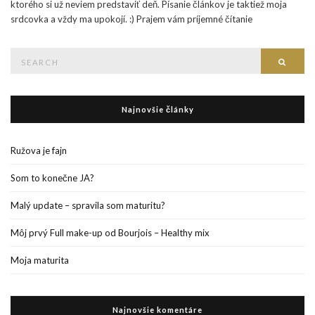
ktorého si už neviem predstaviť deň. Písanie článkov je taktiež moja
srdcovka a vždy ma upokojí. :) Prajem vám príjemné čítanie
Search
Searc
for:
Najnovšie články
Ružova je fajn
Som to konečne JA?
Malý update – spravila som maturitu?
Môj prvý Full make-up od Bourjois – Healthy mix
Moja maturita
Najnovšie komentáre