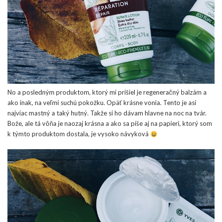
No a posledným produktom, ktorý mi prišiel je regeneračný balzám a
ako inak, na veľmi suchú pokožku. Opäť krásne vonia. Tento je asi
najviac mastný a taký hutný. Takže si ho dávam hlavne na noc na tvár.
Bože, ale tá vôňa je naozaj krásna a ako sa píše aj na papieri, ktorý som
k týmto produktom dostala, je vysoko návyková