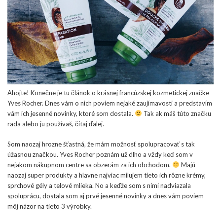
Ahojte! Konečne je tu článok o krásnej francúzskej kozmetickej značke
Yves Rocher. Dnes vám o nich poviem nejaké zaujímavosti a predstavím
vám ich jesenné novinky, ktoré som dostala.
Tak ak máš túto značku
rada alebo ju používaš, čítaj ďalej.
Som naozaj hrozne šťastná, že mám možnosť spolupracovať s tak
úžasnou značkou. Yves Rocher poznám už dlho a vždy keď som v
nejakom nákupnom centre sa obzerám za ich obchodom.
Majú
naozaj super produkty a hlavne najviac milujem tieto ich rôzne krémy,
sprchové gély a telové mlieka. No a keďže som s nimi nadviazala
spoluprácu, dostala som aj prvé jesenné novinky a dnes vám poviem
môj názor na tieto 3 výrobky.