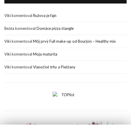
Viki
komentoval
Ružova je fajn
Beáta
komentoval
Domáce pizza štangle
Viki
komentoval
Môj prvý Full make-up od Bourjois – Healthy mix
Viki
komentoval
Moja maturita
Viki
komentoval
Vianočné trhy a Piešťany