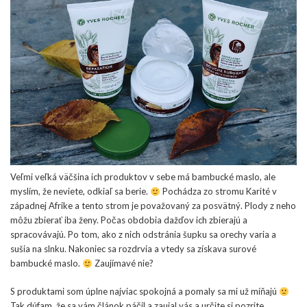
Veľmi veľká väčšina ich produktov v sebe má bambucké maslo, ale
myslím, že neviete, odkiaľ sa berie.
Pochádza zo stromu Karité v
západnej Afrike a tento strom je považovaný za posvätný. Plody z neho
môžu zbierať iba ženy. Počas obdobia dažďov ich zbierajú a
spracovávajú. Po tom, ako z nich odstránia šupku sa orechy varia a
sušia na slnku. Nakoniec sa rozdrvia a vtedy sa získava surové
bambucké maslo.
Zaujímavé nie?
S produktami som úplne najviac spokojná a pomaly sa mi už míňajú
Tak dúfam, že sa vám článok páčil a zaujal vás a určite si pozrite