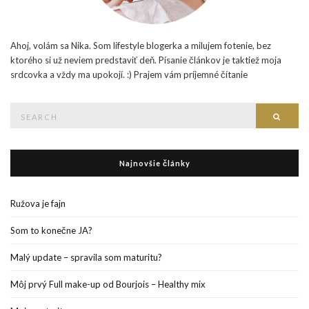
Ahoj, volám sa Nika. Som lifestyle blogerka a milujem fotenie, bez
ktorého si už neviem predstaviť deň. Písanie článkov je taktiež moja
srdcovka a vždy ma upokojí. :) Prajem vám príjemné čítanie
Search
Searc
for:
Najnovšie články
Ružova je fajn
Som to konečne JA?
Malý update – spravila som maturitu?
Môj prvý Full make-up od Bourjois – Healthy mix