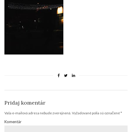
Pridaj komentár
Vaša e-mailová adresa nebude zverejnená.
Vyžadované polia sú označené
*
Komentár