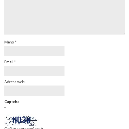
Meno
*
Email
*
Adresa webu
Captcha
*
Opíšte zobrazený text: