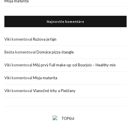
Moja maturita
Najnovšie komentáre
Viki
komentoval
Ružova je fajn
Beáta
komentoval
Domáce pizza štangle
Viki
komentoval
Môj prvý Full make-up od Bourjois – Healthy mix
Viki
komentoval
Moja maturita
Viki
komentoval
Vianočné trhy a Piešťany