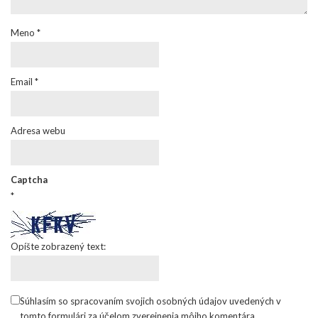
Meno
*
Email
*
Adresa webu
Captcha
*
Opíšte zobrazený text:
Súhlasím so spracovaním svojich osobných údajov uvedených v
tomto formulári za účelom zverejnenia môjho komentára.