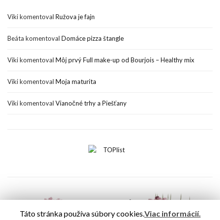
Viki
komentoval
Ružova je fajn
Beáta
komentoval
Domáce pizza štangle
Viki
komentoval
Môj prvý Full make-up od Bourjois – Healthy mix
Viki
komentoval
Moja maturita
Viki
komentoval
Vianočné trhy a Piešťany
Táto stránka používa súbory cookies.
Viac informácií.