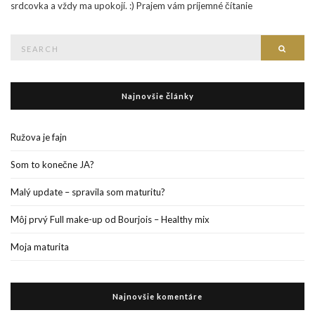
srdcovka a vždy ma upokojí. :) Prajem vám príjemné čítanie
Search
Searc
for:
Najnovšie články
Ružova je fajn
Som to konečne JA?
Malý update – spravila som maturitu?
Môj prvý Full make-up od Bourjois – Healthy mix
Moja maturita
Najnovšie komentáre