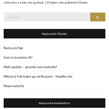
srdcovka a vždy ma upokojí. :) Prajem vám príjemné čítanie
Search
Searc
for:
Najnovšie články
Ružova je fajn
Som to konečne JA?
Malý update – spravila som maturitu?
Môj prvý Full make-up od Bourjois – Healthy mix
Moja maturita
Najnovšie komentáre