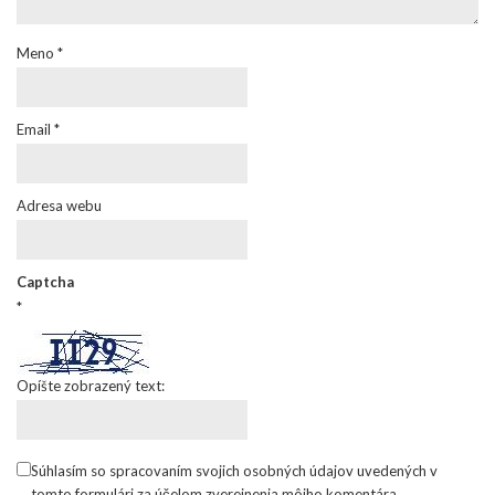
Meno
*
Email
*
Adresa webu
Captcha
*
Opíšte zobrazený text:
Súhlasím so spracovaním svojich osobných údajov uvedených v
tomto formulári za účelom zverejnenia môjho komentára.