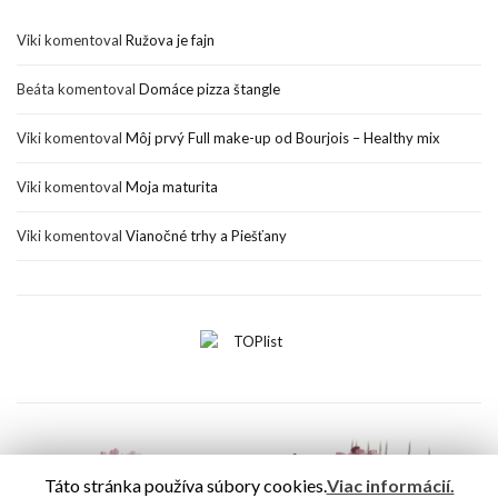
Viki
komentoval
Ružova je fajn
Beáta
komentoval
Domáce pizza štangle
Viki
komentoval
Môj prvý Full make-up od Bourjois – Healthy mix
Viki
komentoval
Moja maturita
Viki
komentoval
Vianočné trhy a Piešťany
Táto stránka používa súbory cookies.
Viac informácií.