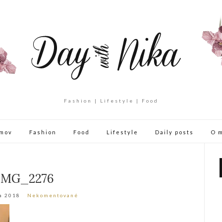
Fashion | Lifestyle | Food
mov
Fashion
Food
Lifestyle
Daily posts
O 
IMG_2276
a 2018
Nekomentované