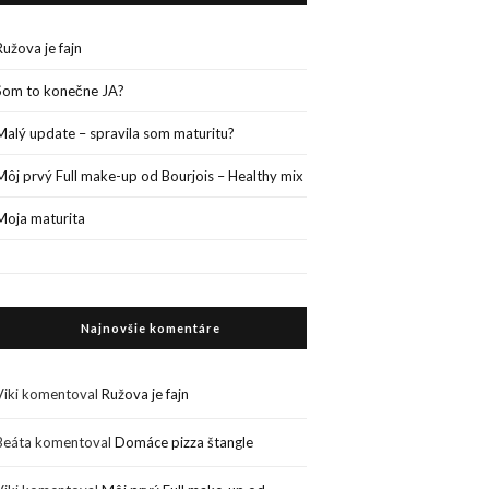
Ružova je fajn
Som to konečne JA?
Malý update – spravila som maturitu?
Môj prvý Full make-up od Bourjois – Healthy mix
Moja maturita
Najnovšie komentáre
Viki
komentoval
Ružova je fajn
Beáta
komentoval
Domáce pizza štangle