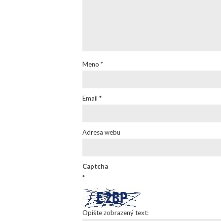
Meno
*
Email
*
Adresa webu
Captcha
*
Opíšte zobrazený text: