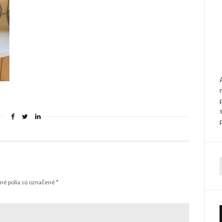
f
é polia sú označené
*