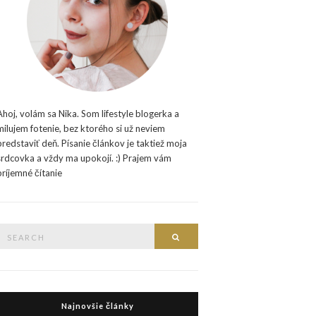
Ahoj, volám sa Nika. Som lifestyle blogerka a
milujem fotenie, bez ktorého si už neviem
predstaviť deň. Písanie článkov je taktiež moja
srdcovka a vždy ma upokojí. :) Prajem vám
príjemné čítanie
Search
Search
or:
Najnovšie články