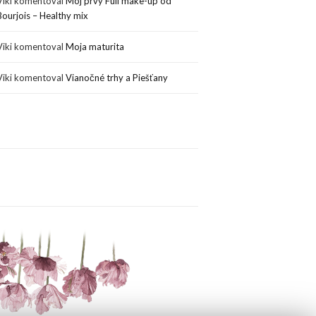
Viki
komentoval
Môj prvý Full make-up od
Bourjois – Healthy mix
Viki
komentoval
Moja maturita
Viki
komentoval
Vianočné trhy a Piešťany