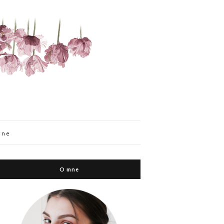
mne
O mne