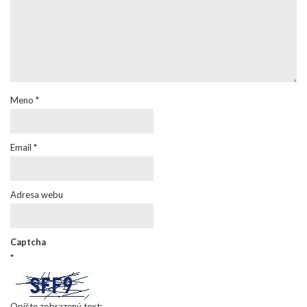
Meno
*
Email
*
Adresa webu
Captcha
*
Opíšte zobrazený text: