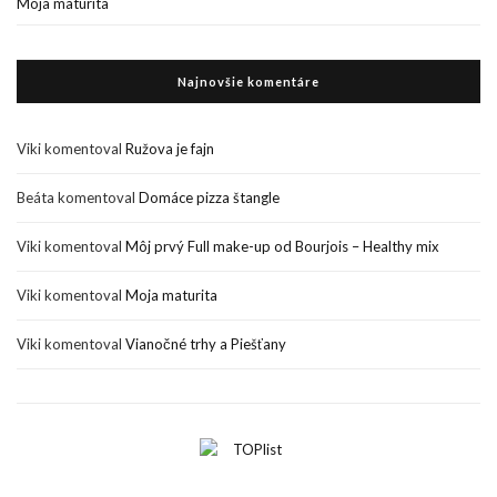
Moja maturita
Najnovšie komentáre
Viki
komentoval
Ružova je fajn
Beáta
komentoval
Domáce pizza štangle
Viki
komentoval
Môj prvý Full make-up od Bourjois – Healthy mix
Viki
komentoval
Moja maturita
Viki
komentoval
Vianočné trhy a Piešťany