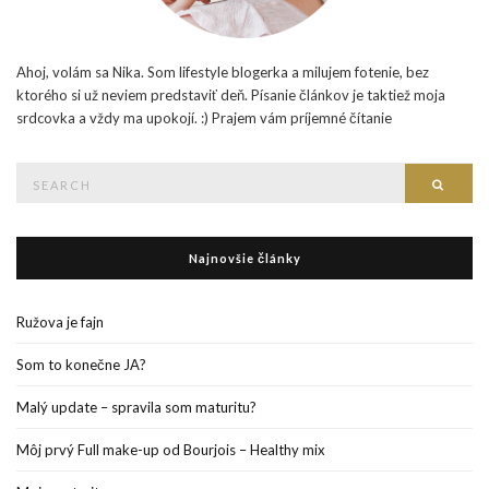
Ahoj, volám sa Nika. Som lifestyle blogerka a milujem fotenie, bez
ktorého si už neviem predstaviť deň. Písanie článkov je taktiež moja
srdcovka a vždy ma upokojí. :) Prajem vám príjemné čítanie
Search
Searc
for:
Najnovšie články
Ružova je fajn
Som to konečne JA?
Malý update – spravila som maturitu?
Môj prvý Full make-up od Bourjois – Healthy mix