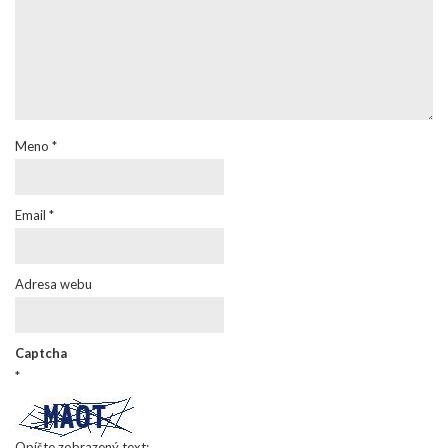
Meno
*
Email
*
Adresa webu
Captcha
*
Opíšte zobrazený text: