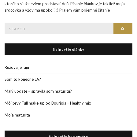
ktorého si už neviem predstaviť deň. Písanie článkov je taktiež moja
srdcovka a vždy ma upokojí. :) Prajem vám príjemné čítanie
Search
Searc
for:
Najnovšie články
Ružova je fajn
Som to konečne JA?
Malý update – spravila som maturitu?
Môj prvý Full make-up od Bourjois – Healthy mix
Moja maturita
Najnovšie komentáre