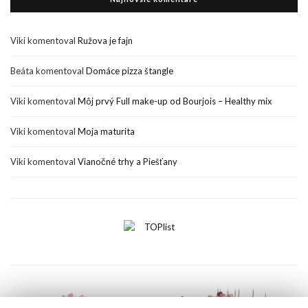
Viki
komentoval
Ružova je fajn
Beáta
komentoval
Domáce pizza štangle
Viki
komentoval
Môj prvý Full make-up od Bourjois – Healthy mix
Viki
komentoval
Moja maturita
Viki
komentoval
Vianočné trhy a Piešťany