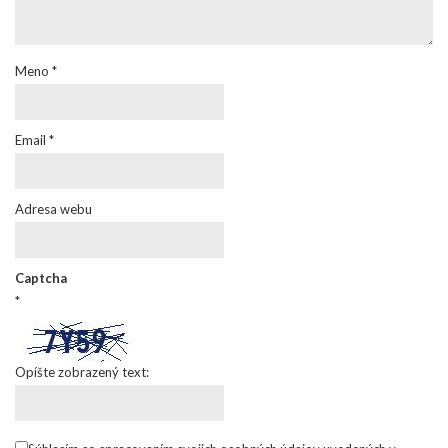
Meno
*
Email
*
Adresa webu
Captcha
*
Opíšte zobrazený text: