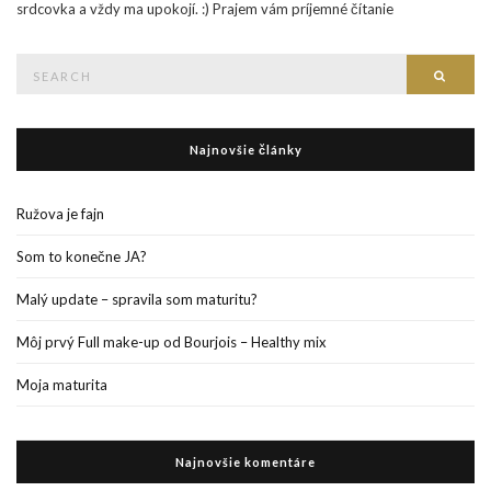
srdcovka a vždy ma upokojí. :) Prajem vám príjemné čítanie
Search
Searc
for:
Najnovšie články
Ružova je fajn
Som to konečne JA?
Malý update – spravila som maturitu?
Môj prvý Full make-up od Bourjois – Healthy mix
Moja maturita
Najnovšie komentáre