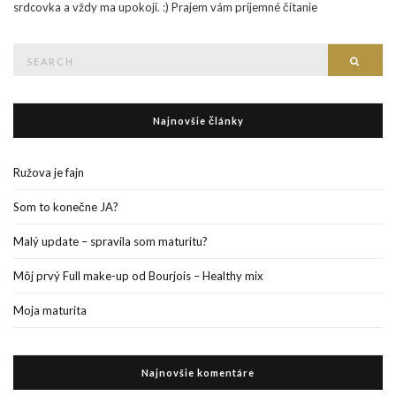
srdcovka a vždy ma upokojí. :) Prajem vám príjemné čítanie
Search
Searc
for:
Najnovšie články
Ružova je fajn
Som to konečne JA?
Malý update – spravila som maturitu?
Môj prvý Full make-up od Bourjois – Healthy mix
Moja maturita
Najnovšie komentáre