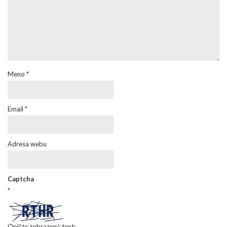
Meno
*
Email
*
Adresa webu
Captcha
*
Opíšte zobrazený text: