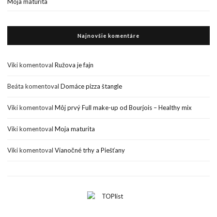
Moja maturita
Najnovšie komentáre
Viki
komentoval
Ružova je fajn
Beáta
komentoval
Domáce pizza štangle
Viki
komentoval
Môj prvý Full make-up od Bourjois – Healthy mix
Viki
komentoval
Moja maturita
Viki
komentoval
Vianočné trhy a Piešťany