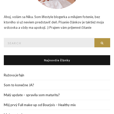
Ahoj, volám sa Nika. Som lifestyle blogerka a milujem fotenie, bez
ktorého si už neviem predstaviť deň. Písanie článkov je taktiež moja
srdcovka a vždy ma upokojí. :) Prajem vám príjemné čítanie
Search
Searc
for:
Najnovšie články
Ružova je fajn
Som to konečne JA?
Malý update – spravila som maturitu?
Môj prvý Full make-up od Bourjois – Healthy mix