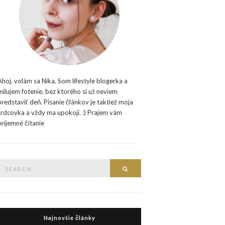
Ahoj, volám sa Nika. Som lifestyle blogerka a
milujem fotenie, bez ktorého si už neviem
predstaviť deň. Písanie článkov je taktiež moja
srdcovka a vždy ma upokojí. :) Prajem vám
príjemné čítanie
Search
Search
or:
Najnovšie články