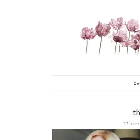
Do
th
17. jún