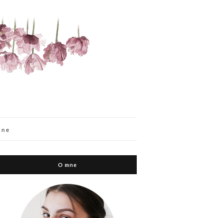
mne
O mne