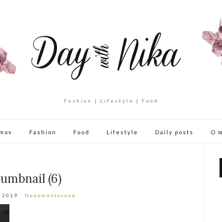
Fashion | Lifestyle | Food
mov
Fashion
Food
Lifestyle
Daily posts
O 
umbnail (6)
a 2019
Nekomentované