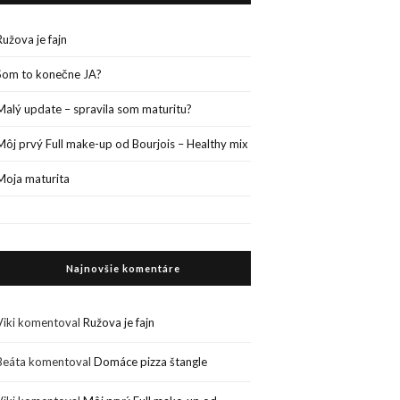
Ružova je fajn
Som to konečne JA?
Malý update – spravila som maturitu?
Môj prvý Full make-up od Bourjois – Healthy mix
Moja maturita
Najnovšie komentáre
Viki
komentoval
Ružova je fajn
Beáta
komentoval
Domáce pizza štangle