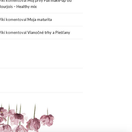
Viki
komentoval
Môj prvý Full make-up od
Bourjois – Healthy mix
Viki
komentoval
Moja maturita
Viki
komentoval
Vianočné trhy a Piešťany