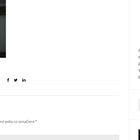
f
é polia sú označené
*