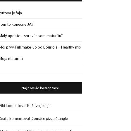
Ružova je fajn
Som to konečne JA?
Malý update – spravila som maturitu?
Môj prvý Full make-up od Bourjois – Healthy mix
Moja maturita
Najnovšie komentáre
Viki
komentoval
Ružova je fajn
Beáta
komentoval
Domáce pizza štangle