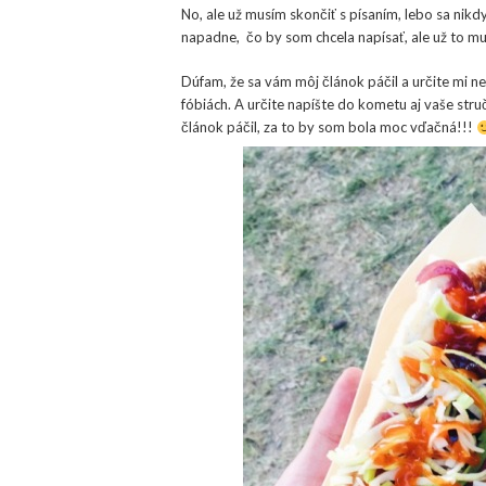
No, ale už musím skončiť s písaním, lebo sa nik
napadne, čo by som chcela napísať, ale už to mus
Dúfam, že sa vám môj článok páčil a určite mi n
fóbiách. A určite napíšte do kometu aj vaše struč
článok páčil, za to by som bola moc vďačná!!!