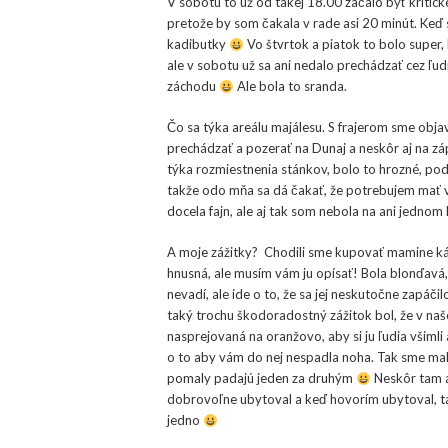
V sobotu to už od takej 18.00 začalo byť kritické
pretože by som čakala v rade asi 20 minút. Keď 
kadibutky
Vo štvrtok a piatok to bolo super,
ale v sobotu už sa ani nedalo prechádzať cez ľu
záchodu
Ale bola to sranda.
Čo sa týka areálu majálesu. S frajerom sme objavi
prechádzať a pozerať na Dunaj a neskôr aj na záp
týka rozmiestnenia stánkov, bolo to hrozné, pod
takže odo mňa sa dá čakať, že potrebujem mať v
docela fajn, ale aj tak som nebola na ani jednom 
A moje zážitky? Chodili sme kupovať mamine ká
hnusná, ale musím vám ju opísať! Bola blonďavá,
nevadí, ale ide o to, že sa jej neskutočne zapáč
taký trochu škodoradostný zážitok bol, že v naš
nasprejovaná na oranžovo, aby si ju ľudia všimli
o to aby vám do nej nespadla noha. Tak sme mali
pomaly padajú jeden za druhým
Neskôr tam al
dobrovoľne ubytoval a keď hovorím ubytoval, tak 
jedno