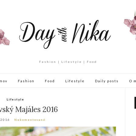
Fashion | Lifestyle | Food
mov
Fashion
Food
Lifestyle
Daily posts
O 
Lifestyle
avský Majáles 2016
 2016
Nekomentované