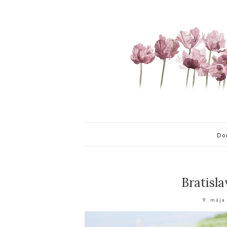
Do
Bratisl
9. mája