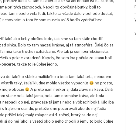
, pretože ľudia sa tam nazbierali a už sa ani nedalo ísť na záchod,
sme pri tých záchodoch. Neboli to obyčajné butky, boli to
 lebo tam nebolo veľa ľudí, takže sa všade dalo v pohode dostať,
dí, nehovorím o tom že som musela asi 8 hodín vydržať bez
li takú ako keby plošinu lode, tak sme sa tam stále chodili
ad slnka. Bolo to tam naozaj krásne, aj tá atmosféra. Ďalej čo sa
ľa mňa také trochu rozhádzané. Ale tak ja som perfekcionista,
šetko pekne zoradené. Kapely, čo som iba počula zo stanu boli
koncerte, takže to je úplne jedno.
vu do takého stánku maličkého a bola tam taká teta, nebudem
 výstrih taký, že jej kludne mohlo všetko vypadnúť
no proste,
ilo moje obočie
A preto nám neskôr aj dala zľavu na kávu. Ďalší
om stane bola taká jama, bola tam normálne tráva, ale bola
 a nespadli do nej, pravdaže tá jama nebola vôbec hlboká, išlo iba
 s frajerom srandu, pretože sme pozorovali ako do nej ľudia
e prišiel taký malý chlapec asi 4-ročný, ktorý sa do nej
si do nej ľahol a všetci okolo neho chodili a jemu to bolo úplne