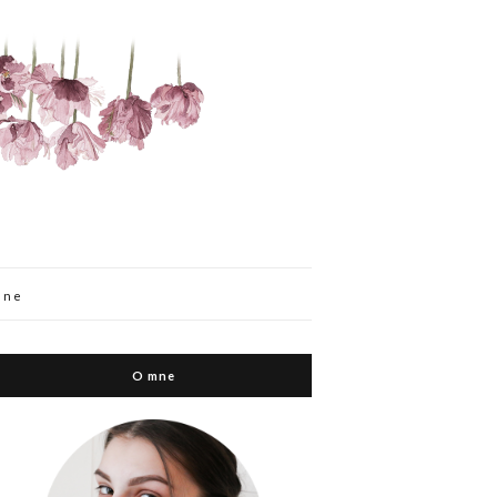
mne
O mne