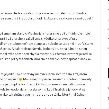
vštevník, teda chodila som po koncertoch alebo som chodila
raz som prvý krát bola brigádnik. A preto sa chcem s vami podeliť
 sme tam stánok. Vlastne ja a frajer sme boli brigádnici u mojej
rišli už o druheja začali sme si všetko pripravovať pre
 Boli sme v takom veľkom stane, ale nebolo to teda nič moc. V stane
 teplo. A najhoršie na štvrtku bolo asi to, že sa nám do stanu
cne dievča som hneď chytila hysterický záchvat, pretože ja keď sa
eď sme pri tých fóbiách, môžem o tom niekedy napísať článok ak
 to je jedlo! Ako správny milovník jedla som to tam s frajerom
ho čo najviac
Mali sme podpecník, neviem či ste ho už niekedy
inou a je to úplne bombastické! Potom sme si tam dali domáce
avdaže neodolala a musela som si kúpiť hrášok a jahody. A na
šte ako tak slušnú radu na hod-dog zo stánku ktorý mal úplne