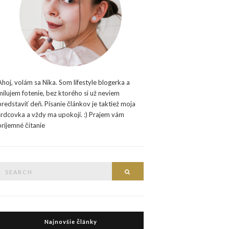
Ahoj, volám sa Nika. Som lifestyle blogerka a
milujem fotenie, bez ktorého si už neviem
predstaviť deň. Písanie článkov je taktiež moja
srdcovka a vždy ma upokojí. :) Prajem vám
príjemné čítanie
Search
Search
or:
Najnovšie články