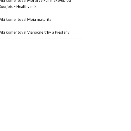
Viki
komentoval
Môj prvý Full make-up od
Bourjois – Healthy mix
Viki
komentoval
Moja maturita
Viki
komentoval
Vianočné trhy a Piešťany