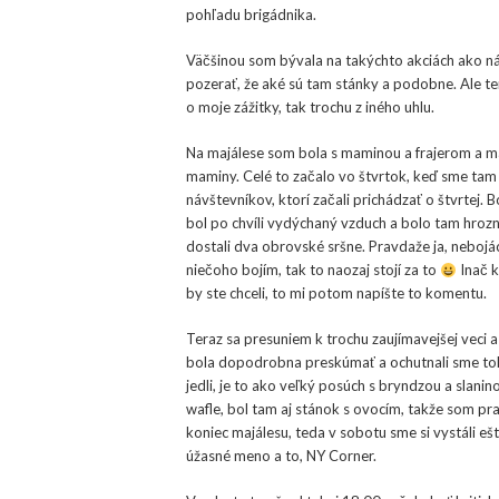
pohľadu brigádnika.
Väčšinou som bývala na takýchto akciách ako ná
pozerať, že aké sú tam stánky a podobne. Ale te
o moje zážitky, tak trochu z iného uhlu.
Na majálese som bola s maminou a frajerom a mali
maminy. Celé to začalo vo štvrtok, keď sme tam p
návštevníkov, ktorí začali prichádzať o štvrtej.
bol po chvíli vydýchaný vzduch a bolo tam hrozné
dostali dva obrovské sršne. Pravdaže ja, nebojá
niečoho bojím, tak to naozaj stojí za to
Inač k
by ste chceli, to mi potom napíšte to komentu.
Teraz sa presuniem k trochu zaujímavejšej veci a
bola dopodrobna preskúmať a ochutnali sme to
jedli, je to ako veľký posúch s bryndzou a slan
wafle, bol tam aj stánok s ovocím, takže som pr
koniec majálesu, teda v sobotu sme si vystáli e
úžasné meno a to, NY Corner.