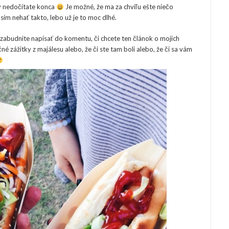
dy nedočítate konca
Je možné, že ma za chvíľu ešte niečo
ím nehať takto, lebo už je to moc dlhé.
ezabudnite napísať do komentu, či chcete ten článok o mojich
né zážitky z majálesu alebo, že či ste tam boli alebo, že či sa vám